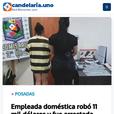
candelaria.uno
☰
Red Misiones.uno