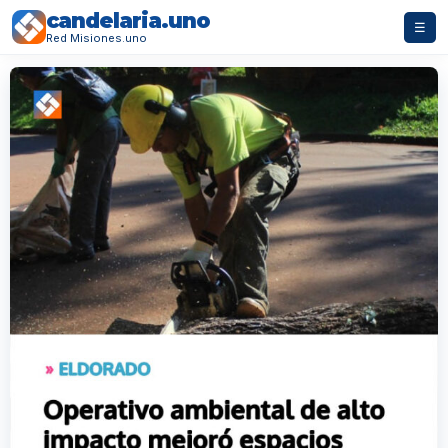
candelaria.uno
☰
Red Misiones.uno