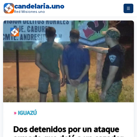
candelaria.uno
☰
Red Misiones.uno