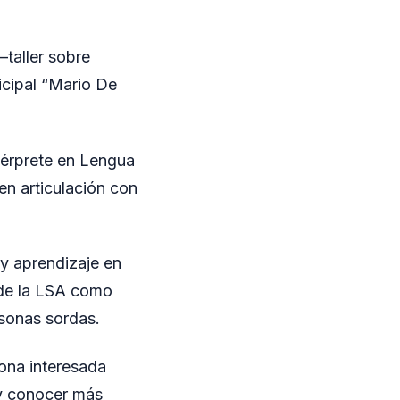
–taller sobre
cipal “Mario De
térprete en Lengua
en articulación con
 y aprendizaje en
o de la LSA como
rsonas sordas.
sona interesada
y conocer más