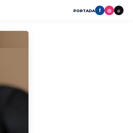
f
◎
⌕
PORTADA