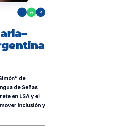
f
w
↗
arla–
rgentina
 Simón” de
Lengua de Señas
ete en LSA y el
omover inclusión y