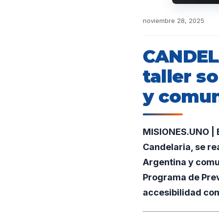
noviembre 28, 2025
CANDELA
taller 
y comun
MISIONES.UNO | E
Candelaria, se re
Argentina y comun
Programa de Preve
accesibilidad co