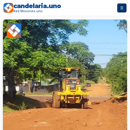
candelaria.uno
☰
Red Misiones.uno