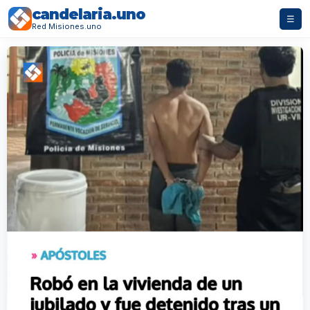
candelaria.uno
☰
Red Misiones.uno