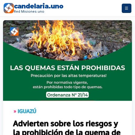
candelaria.uno
☰
Red Misiones.uno